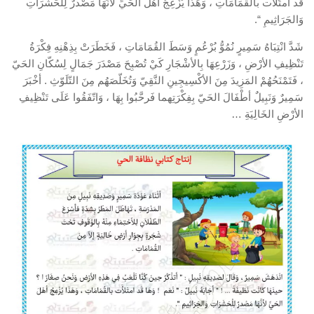
قَد امتَلَأت بالقُمَامَاتِ ، وَهَذَا يُزْعِجُ أهْلَ الحَيِّ لأنَّهَا مَصْدرٌ لِلْحَشَرَاتِ
وَالجَرَاثِيمِ “.
شَدَّ انْتِبَاهُ سَمِيرٍ نُمُوُّ بُرْعُمٍ وَسَطَ القُمَامَاتِ ، فَخَطَرَتْ بِذِهْنِهِ فِكْرَةُ
تَنْظِيفِ الأرْضِ ، وَزَرْعِهَا بِالأشْجَارِ كَيْ تُصْبِحَ مَصْدَرَ جَمَالٍ لِسُكّانِ الحَيّ
، فَتَمْنَحُهُمْ المَزِيدَ مِنَ الأكْسِيجِينِ النَّقِيّ وَتُخَلّصَهُم مِنَ التّلَوّثِ . أخْبَرَ
سَمِيرٌ وَنَبِيلٌ أطْفَالَ الحَيّ بِفِكْرَتِهما فَرحَّبُوا بِهَا ، وَاتّفَقُوا عَلَى تَنْظِيفِ
الأرْضِ الخَالِيَةِ …