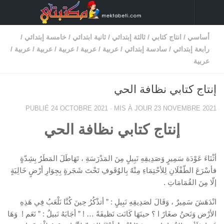
Skip to content
أساسي
/
انتاج كتابي
/
ثالثة إبتدائي
/
ثانية ابتدائي
/
خامسة إبتدائي
/
رابعة إبتدائي
/
سادسة إبتدائي
/
عربية
/
عربية
/
عربية
/
عربية
/
عربية
/
عربية
إنتاج كتابي نظافة الحي
PUBLIÉ
24 OCTOBRE 2021
· MIS À JOUR
23 NOVEMBRE 2021
إنتاج كتابي نظافة الحي
أثْنَاءَ عَوْدَة سَمِيرٍ وَصَدِيقِهِ نَبِيلٍ مِنَ المَدْرَسَةِ ، تَهَاطَلَ المَطَرُ بِشِدّةٍ
فأسْرَعَ الطّفْلَانِ لِلأحْتِمَاءِ مِنْهُ بِالوُقَوفِ تَحْتَ شَجَرةٍ بِجِوَارِ أرْضٍ خَالِيَةٍ
إلّا مِنَ القُمَامَاتِ .
انْدَهَشَ سَمِيرٌ ، وَقَالَ لصَدِيقِهِ نَبِيلٍ : ” أتذْكُرُ حِينَ كُنَّا نَلْعَبُ فِي هَذِهِ
الأرْض وَنَحنُ صغَارً ا ؟ حينَهَا كَانَت نَظيفَةً … ! ” أجَابَهُ نَبيلٌ : ” نَعَم ! وَهَا