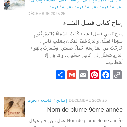
عربية
/
عربية
/
عربية
/
عربية
/
عربية
/
عربية
25 DÉCEMBRE 2025
إنتاج كتابي فصل الشتاء
إنتاج كتابي فصل الشتاء كَانَتْ السّمَاءُ مُلبّدَةً بِغُيُومٍ
سَوْدَاءَ ثَقِيلَة، وَالبَرْدُ يَلفّ المَكَانَ بِصَمْتٍ قَاسٍ .
خَرَجْتُ مِن المَدْرَسَةِ أحْمِلُ حَقِيبَتِي، وَشَعرْتُ بِالهَوَاءِ
البَارِدِ يَتَسَلّل إلى كَامِلِ جِسْمِي . وَ مَا هِي إلا
لَحَظَاتٍ...
Partager
Gmail
Pinterest
Email
Facebook
Copy
Link
25 DÉCEMBRE 2025
إعدادي
/
التاسعة
/
بحوث
Nom de plume 9ème année
Nom de plume 9ème année عمل من إنجاز هيكل