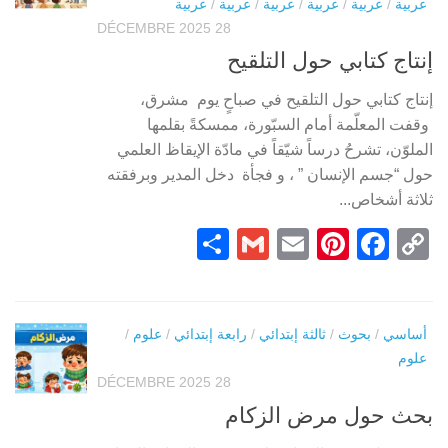
عربية
/
عربية
/
عربية
/
عربية
/
عربية
/
عربية
28 DÉCEMBRE 2025
إنتاج كتابي حول التلقيح
إنتاج كتابي حول التلقيح في صباحٍ يوم مشرق،
وقفت المعلّمة أمام السبّورة، ممسكةً بقلمها
الملوّن، تشرحُ درساً شيّقاً في مادّة الإيقاظ العلمي
حول “جسم الإنسان ” ، و فجأة دخل المدير وبرفقته
ثلاثة أشخاص...
Partager
Gmail
Pinterest
Email
Facebook
Copy
Link
أساسي
/
بحوث
/
ثالثة إبتدائي
/
رابعة إبتدائي
/
علوم
/
علوم
28 DÉCEMBRE 2025
بحث حول مرض الزكام