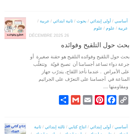
Link
أساسي
/
أولى إبتدائي
/
بحوث
/
ثانية ابتدائي
/
عربية
/
عربية
/
علوم
/
علوم
26 DÉCEMBRE 2025
بحث حول التلقيح وفوائده
بحث حول التلقيح وفوائده التلقيح هو حقنة صغيرة أو
جرعة دواء تساعد أجسامنا أن تصبح قويّة وتتغلّب
على الأمراض . عندما نأخذ اللقاح، يتدرّب جهاز
المناعة في أجسامنا على التعرّف على الجراثيم
ومقاومتها ....
Partager
Gmail
Pinterest
Email
Facebook
Copy
Link
أساسي
/
أولى إبتدائي
/
انتاج كتابي
/
ثالثة إبتدائي
/
ثانية
ابتدائي
/
خامسة إبتدائي
/
رابعة إبتدائي
/
سادسة إبتدائي
/