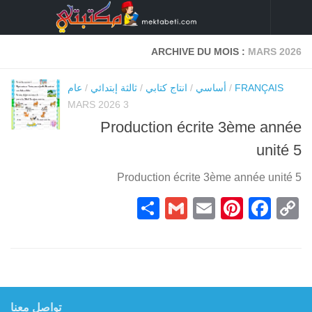
Skip to content
ARCHIVE DU MOIS :
MARS 2026
FRANÇAIS
/
أساسي
/
انتاج كتابي
/
ثالثة إبتدائي
/
عام
3 MARS 2026
Production écrite 3ème année
unité 5
Production écrite 3ème année unité 5
Partager
Gmail
Pinterest
Email
Facebook
Copy
Link
تواصل معنا