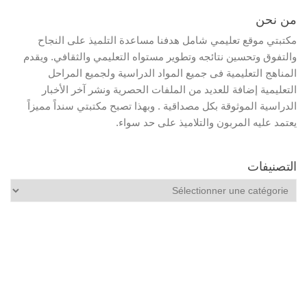
من نحن
مكتبتي موقع تعليمي شامل هدفنا مساعدة التلميذ على النجاح
والتفوق وتحسين نتائجه وتطوير مستواه التعليمي والثقافي. ويقدم
المناهج التعليمية فى جميع المواد الدراسية ولجميع المراحل
التعليمية إضافة للعديد من الملفات الحصرية ونشر آخر الأخبار
الدراسية الموثوقة بكل مصداقية . وبهذا تصبح مكتبتي سنداً مميزاً
يعتمد عليه المربون والتلاميذ على حد سواء.
التصنيفات
التصنيفات