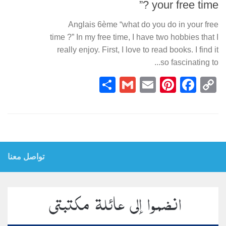
your free time ?”
Anglais 6ème “what do you do in your free
time ?” In my free time, I have two hobbies that I
really enjoy. First, I love to read books. I find it
so fascinating to...
Partager
Gmail
Pinterest
Email
Facebook
Copy
Link
تواصل معنا