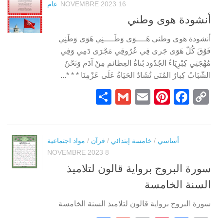
16 NOVEMBRE 2023
عام
أنشودة هوى وطني
أنشودة هوى وطني هَــــوَى وَطَــــنِي هَوَى وَطَنِي
فَوْقَ كُلّ هَوَى جَرى فِي عُرُوقِي مَجْرَى دَمِي وَفِي
مُهْجَتِي كِبْرِيَاءُ الجُدُود بُناةُ العِظائم مِنْ آدَم وَنَحْنُ
الشّبَابُ كِبارُ المُنَى تُشَادُ الحَيَاةُ عَلَى عَزْمِنَا * * *...
Partager
Gmail
Pinterest
Email
Facebook
Copy
Link
أساسي
/
خامسة إبتدائي
/
قرآن
/
مواد اجتماعية
8 NOVEMBRE 2023
سورة البروج برواية قالون لتلاميذ
السنة الخامسة
سورة البروج برواية قالون لتلاميذ السنة الخامسة