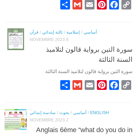
Partager
Gmail
Pinterest
Email
Facebook
Copy
Link
أساسي
/
إسلامية
/
ثالثة إبتدائي
/
قرآن
8 NOVEMBRE 2023
سورة التين برواية قالون لتلاميذ
السنة الثالثة
سورة التين برواية قالون لتلاميذ السنة الثالثة
Partager
Gmail
Pinterest
Email
Facebook
Copy
Link
ENGLISH
/
أساسي
/
بحوث
/
سادسة إبتدائي
2 NOVEMBRE 2023
Anglais 6ème “what do you do in