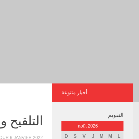
أخبار متنوعة
التقويم
التلقيح و
août 2026
D
S
V
J
M
M
L
JOUR
6 JANVIER 2022