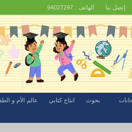
إتصل بنا
الهاتف : 94027297
انات
بحوث
انتاج كتابي
عالم الأم و الط