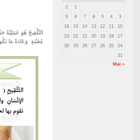
2
1
9
8
7
6
5
4
3
16
15
14
13
12
11
10
التَّلْقِيحُ هُوَ عَمَلِيّة
23
22
21
20
19
18
17
مُعَيّنةٍ وَعَادَةً مَا تَك
30
29
28
27
26
25
24
31
« Mai