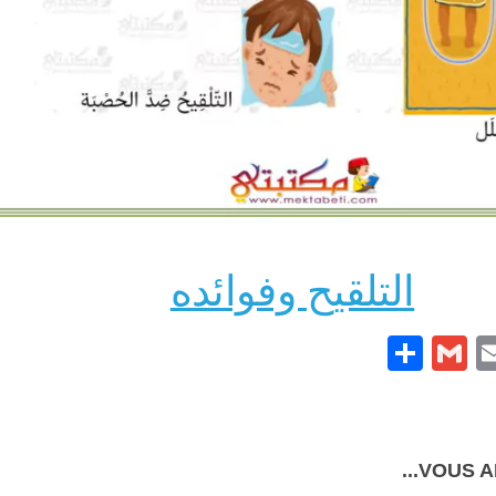
التلقيح وفوائده
Partager
Gmail
Pintere
Email
Face
VOUS AI