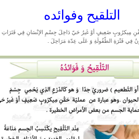
التلقيح وفوائده
ُ حَقْنِ مِيكرُوبٍ ضَعِيفٍ أوْ غَيرُ حَيّ دَاخِلَ جِسْمِ الإنْسَانِ فِي فَتَرَاتِ زَم
ُونُ فِي فَتْرَةِ الطّفُولَةِ وَ عَلَى عِدّة مَرَاحِلَ .