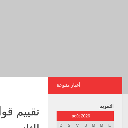
أخبار متنوعة
التقويم
تقييم قوا
août 2026
D
S
V
J
M
M
L