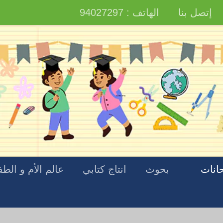
إتصل بنا
الهاتف : 94027297
انات
بحوث
انتاج كتابي
عالم الأم و الط