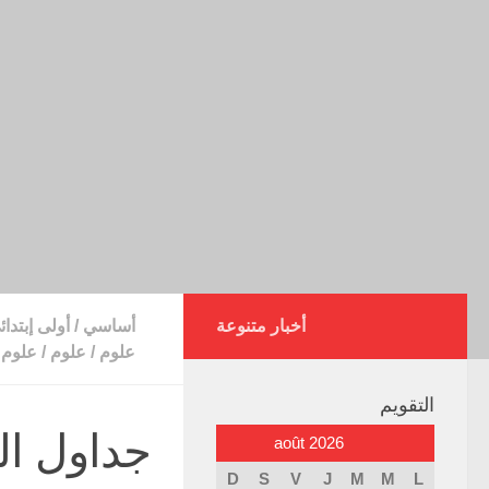
أخبار متنوعة
أساسي
/
أولى إبتدائ
علوم
/
علوم
/
علوم
التقويم
جداول ال
août 2026
D
S
V
J
M
M
L