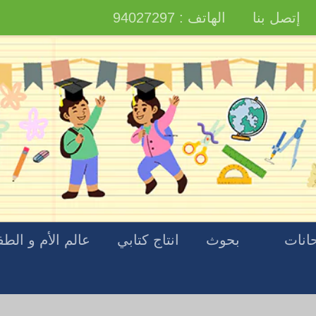
إتصل بنا
الهاتف : 94027297
انات
بحوث
انتاج كتابي
عالم الأم و الط