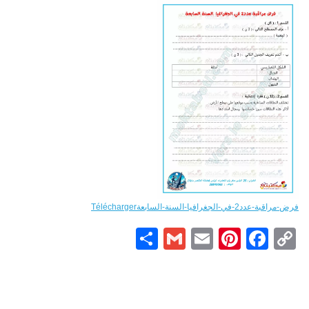
فرض-مراقبة-عدد2-في-الجغرافيا-السنة-السابعة
Télécharger
Partager
Gmail
Pinterest
Email
Facebook
Copy
Link