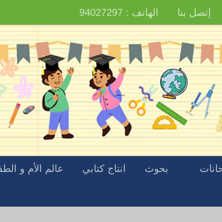
إتصل بنا
الهاتف : 94027297
انات
بحوث
انتاج كتابي
عالم الأم و الط