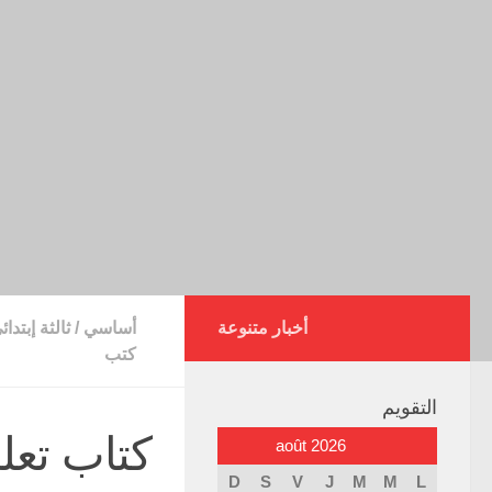
أخبار متنوعة
أساسي
/
ثالثة إبتدائ
كتب
التقويم
كتاب تعل
août 2026
D
S
V
J
M
M
L