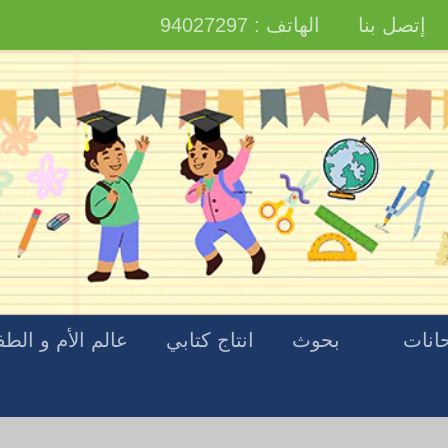
إتصل بنا
الهاتف : 94027297
انات
بحوث
انتاج كتابي
عالم الأم و الط