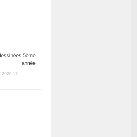
dessinées 5ème
année
17 NOVEMBRE 2020