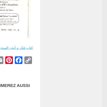
كتاب-فكر-و-أنجز-السنة-ا
st
book
Copy
Link
MEREZ AUSSI...