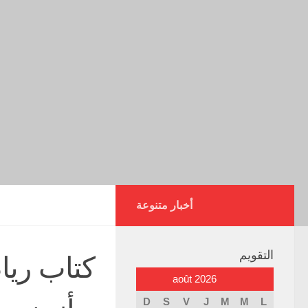
أخبار متنوعة
التقويم
كتاب ريا
août 2026
D
S
V
J
M
M
L