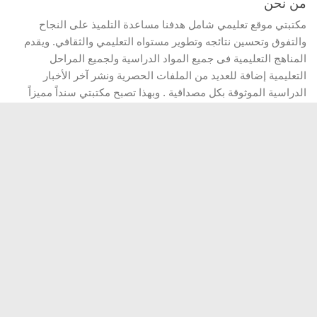
من نحن
مكتبتي موقع تعليمي شامل هدفنا مساعدة التلميذ على النجاح
والتفوق وتحسين نتائجه وتطوير مستواه التعليمي والثقافي. ويقدم
المناهج التعليمية فى جميع المواد الدراسية ولجميع المراحل
التعليمية إضافة للعديد من الملفات الحصرية ونشر آخر الأخبار
الدراسية الموثوقة بكل مصداقية . وبهذا تصبح مكتبتي سنداً مميزاً
يعتمد عليه المربون والتلاميذ على حد سواء.
التصنيفات
التصنيفات