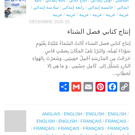
ابتدائي
/
خامسة إبتدائي
/
رابعة إبتدائي
/
سادسة إبتدائي
/
عربية
/
عربية
/
عربية
/
عربية
/
عربية
/
عربية
25 DÉCEMBRE 2025
إنتاج كتابي فصل الشتاء
إنتاج كتابي فصل الشتاء كَانَتْ السّمَاءُ مُلبّدَةً بِغُيُومٍ
سَوْدَاءَ ثَقِيلَة، وَالبَرْدُ يَلفّ المَكَانَ بِصَمْتٍ قَاسٍ .
خَرَجْتُ مِن المَدْرَسَةِ أحْمِلُ حَقِيبَتِي، وَشَعرْتُ بِالهَوَاءِ
البَارِدِ يَتَسَلّل إلى كَامِلِ جِسْمِي . وَ مَا هِي إلا
لَحَظَاتٍ...
Partager
Gmail
Pinterest
Email
Facebook
Copy
Link
ANGLAIS
/
ENGLISH
/
ENGLISH
/
ENGLISH
/
ENGLISH
/
ENGLISH
/
FRANÇAIS
/
FRANÇAIS
/
/
FRANÇAIS
/
FRANÇAIS
/
FRANÇAIS
/
FRANÇAIS