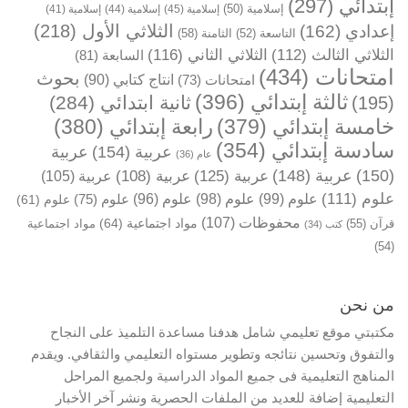
إبتدائي
(297)
إسلامية
(50)
إسلامية
(45)
إسلامية
(44)
إسلامية
(41)
الثلاثي الأول
(218)
إعدادي
(162)
التاسعة
(52)
الثامنة
(58)
الثلاثي الثالث
(112)
الثلاثي الثاني
(116)
السابعة
(81)
امتحانات
(434)
بحوث
انتاج كتابي
(90)
امتحانات
(73)
ثالثة إبتدائي
(396)
ثانية ابتدائي
(284)
(195)
خامسة إبتدائي
(379)
رابعة إبتدائي
(380)
سادسة إبتدائي
(354)
عربية
(154)
عربية
عام
(36)
(150)
عربية
(148)
عربية
(125)
عربية
(108)
عربية
(105)
علوم
(111)
علوم
(99)
علوم
(98)
علوم
(96)
علوم
(75)
علوم
(61)
محفوظات
(107)
مواد اجتماعية
(64)
قرآن
(55)
مواد اجتماعية
كتب
(34)
(54)
من نحن
مكتبتي موقع تعليمي شامل هدفنا مساعدة التلميذ على النجاح
والتفوق وتحسين نتائجه وتطوير مستواه التعليمي والثقافي. ويقدم
المناهج التعليمية فى جميع المواد الدراسية ولجميع المراحل
التعليمية إضافة للعديد من الملفات الحصرية ونشر آخر الأخبار