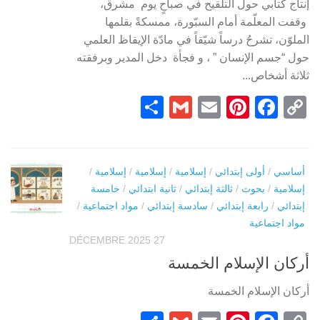
إنتاج كتابي حول التلقيح في صباحٍ يوم مشرق،
وقفت المعلّمة أمام السبّورة، ممسكةً بقلمها
الملوّن، تشرحُ درساً شيّقاً في مادّة الإيقاظ العلمي
حول “جسم الإنسان ” ، و فجأة دخل المدير وبرفقته
ثلاثة أشخاص...
Partager
Gmail
Pinterest
Email
Facebook
Copy
Link
أساسي
/
أولى إبتدائي
/
إسلامية
/
إسلامية
/
إسلامية
/
إسلامية
/
بحوث
/
ثالثة إبتدائي
/
ثانية ابتدائي
/
خامسة
إبتدائي
/
رابعة إبتدائي
/
سادسة إبتدائي
/
مواد اجتماعية
/
مواد اجتماعية
27 DÉCEMBRE 2025
أركان الإسلام الخمسة
أركان الإسلام الخمسة