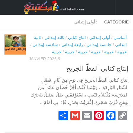
Skip to content
CATÉGORIE :
أولى إبتدائي
أساسي
/
أولى إبتدائي
/
انتاج كتابي
/
ثالثة إبتدائي
/
ثانية
ابتدائي
/
خامسة إبتدائي
/
رابعة إبتدائي
/
سادسة إبتدائي
/
عربية
/
عربية
/
عربية
/
عربية
/
عربية
/
عربية
9 JANVIER 2026
إنتاج كتابي القطّ الجريح
إنتاج كتابي القطّ الجريح فِي يَوْمٍ مِنْ أيّامِ فَصْلِ
الشّتَاءِ البَارِدَةِ ، وَبَيْنَمَا كُنْتُ أجُرُّ خُطَايَ عَائِداً مِنَ
المَدْرَسَةِ مُثْقَلاً بِالتّعَبِ ، اِسْتَوْقَفَنِي ظِلٌ ضَئِيلٌ يَتَحَرّك
بِوَهَنٍ قُرْبَ شَجَرَةٍ. اِقْتَرَبْتُ بِحَذَرٍ، فَإذَا بِي أمَامَ...
Partager
Gmail
Pinterest
Email
Facebook
Copy
Link