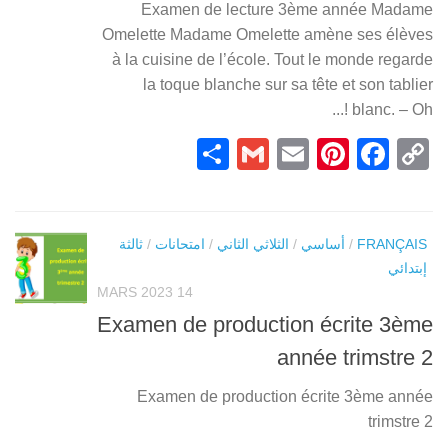
Examen de lecture 3ème année Madame
Omelette Madame Omelette amène ses élèves
à la cuisine de l’école. Tout le monde regarde
la toque blanche sur sa tête et son tablier
blanc. – Oh !...
Partager
Gmail
Pinterest
Email
Facebook
Copy
Link
FRANÇAIS
/
أساسي
/
الثلاثي الثاني
/
امتحانات
/
ثالثة
إبتدائي
14 MARS 2023
Examen de production écrite 3ème
année trimstre 2
Examen de production écrite 3ème année
trimstre 2