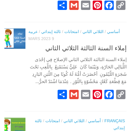
Partager
Gmail
Pinterest
Email
Facebook
Copy
Link
أساسي
/
الثلاثي الثاني
/
امتحانات
/
ثالثة إبتدائي
/
عربية
9 MARS 2023
إملاء السنة الثالثة الثلاثي الثاني
إملاء السنة الثالثة الثلاثي الثاني الإصلاح فِي إحْدَى
اللَّيَالِي الحَارّةِ، وَبَيْنَمَا كَانَ عَلِيٌّ يَسْتَمْتِعُ بِاللّعِبِ تَحْتَ
شَجَرَةِ اللّيْمُونِ أحْضَرَتْ أمُّهُ لَهُ كُوبًا مِنَ اللّبَنِ البَارِدِ
مَعَ قِطْعَةِ كَعْكٍ مَحْشُوّةٍ بِاللّوْزِ . عِنْدَمَا اشْتَدّ الحرُّ...
Partager
Gmail
Pinterest
Email
Facebook
Copy
Link
FRANÇAIS
/
أساسي
/
الثلاثي الثاني
/
امتحانات
/
ثالثة
إبتدائي