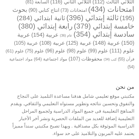
الثلاثي الثالث
(112)
الثلاثي الثاني
(116)
السابعة
(81)
امتحانات
(434)
بحوث
انتاج كتابي
(90)
امتحانات
(73)
ثالثة إبتدائي
(396)
ثانية ابتدائي
(284)
(195)
خامسة إبتدائي
(379)
رابعة إبتدائي
(380)
سادسة إبتدائي
(354)
عربية
(154)
عربية
عام
(36)
(150)
عربية
(148)
عربية
(125)
عربية
(108)
عربية
(105)
علوم
(111)
علوم
(99)
علوم
(98)
علوم
(96)
علوم
(75)
علوم
(61)
محفوظات
(107)
مواد اجتماعية
(64)
قرآن
(55)
مواد اجتماعية
كتب
(34)
(54)
من نحن
مكتبتي موقع تعليمي شامل هدفنا مساعدة التلميذ على النجاح
والتفوق وتحسين نتائجه وتطوير مستواه التعليمي والثقافي. ويقدم
المناهج التعليمية فى جميع المواد الدراسية ولجميع المراحل
التعليمية إضافة للعديد من الملفات الحصرية ونشر آخر الأخبار
الدراسية الموثوقة بكل مصداقية . وبهذا تصبح مكتبتي سنداً مميزاً
يعتمد عليه المربون والتلاميذ على حد سواء.