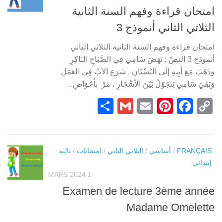
امتحان قراءة وفهم السنة الثانية
الثلاثي الثاني أنموذج 3
امتحان قراءة وفهم السنة الثانية الثلاثي الثاني
أنموذج 3 النصّ : نَهَضَ سَامِي فِي الصَّبَاحِ البَاكِرِ
وَذَهَبَ مَعَ أبِيهِ إلَى البُسْتَانِ . شَرَع الأبُ فِي العَمَلِ
وَبَقِيَ سَامِي يَتَجَوّلُ بَيْنَ الأشْجَارِ . مَرَّ بأحْوَاضِ...
Partager
Gmail
Pinterest
Email
Facebook
Copy
Link
FRANÇAIS
/
أساسي
/
الثلاثي الثاني
/
امتحانات
/
ثالثة
إبتدائي
1 MARS 2024
Examen de lecture 3ème année
Madame Omelette