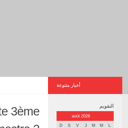
أخبار متنوعة
التقويم
ite 3ème
août 2026
D
S
V
J
M
M
L