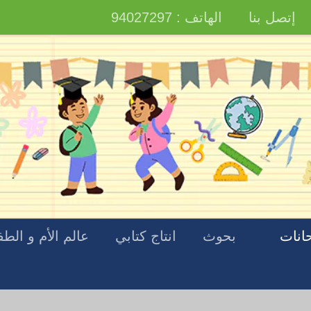
إتصل بنا
الهاتف : 94027297
انات
بحوث
انتاج كتابي
عالم الأم و الط