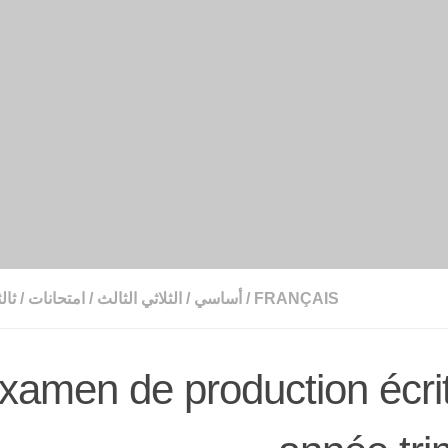
ثال
/
امتحانات
/
الثلاثي الثالث
/
أساسي
/
FRANÇAIS
xamen de production écr