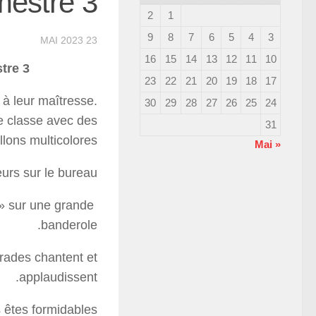
mestre 3
2
1
9
8
7
6
5
4
3
23 MAI 2023
16
15
14
13
12
11
10
tre 3
23
22
21
20
19
18
17
 à leur maîtresse.
30
29
28
27
26
25
24
e classe avec des
31
lons multicolores.
« Mai
urs sur le bureau.
 » sur une grande
banderole.
rades chantent et
applaudissent.
tes formidables !»