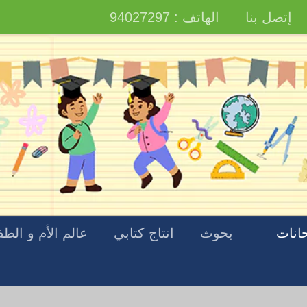
إتصل بنا
الهاتف : 94027297
انات
بحوث
انتاج كتابي
عالم الأم و الط