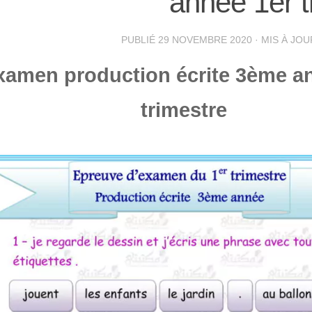
année 1er t
PUBLIÉ
29 NOVEMBRE 2020
· MIS À JO
xamen production écrite 3ème a
trimestre