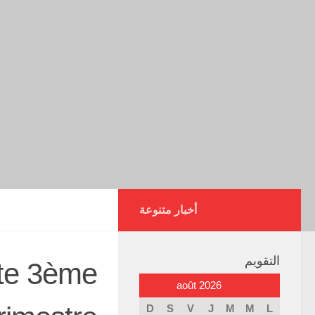
أخبار متنوعة
التقويم
ite 3ème
août 2026
D
S
V
J
M
M
L