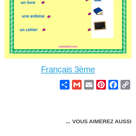
Français 3ème
Partager
Gmail
Pinterest
Email
Facebook
Copy
Link
VOUS AIMEREZ AUSSI...