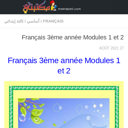
Skip to content
FRANÇAIS
/
أساسي
/
ثالثة إبتدائي
Français 3ème année Modules 1 et 2
27 AOÛT 2021
Français 3ème année Modules 1
et 2