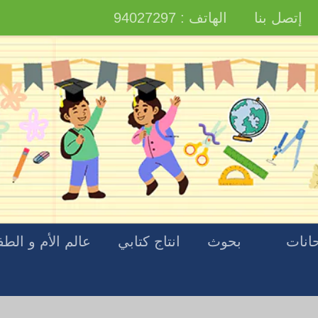
إتصل بنا
الهاتف : 94027297
انات
بحوث
انتاج كتابي
عالم الأم و الط