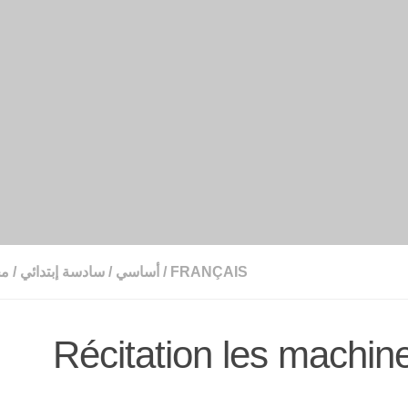
FRANÇAIS
/
أساسي
/
سادسة إبتدائي
/
مح
Récitation les machi