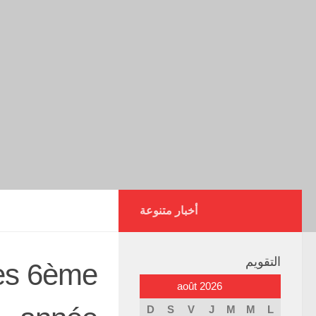
أخبار متنوعة
التقويم
nes 6ème
août 2026
D
S
V
J
M
M
L