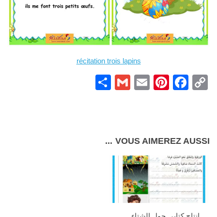
récitation trois lapins
Partager
Gmail
Pinterest
Email
Facebook
Copy
Link
VOUS AIMEREZ AUSSI...
إنتاج كتابي حول الشتاء