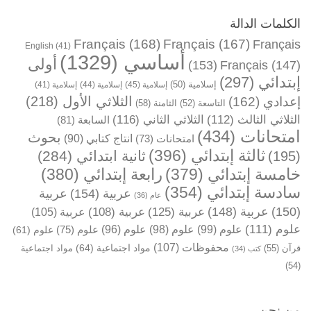
الكلمات الدالة
Français
(168)
Français
(167)
Français
English
(41)
أساسي
(1329)
أولى
(153)
Français
(147)
إبتدائي
(297)
إسلامية
(50)
إسلامية
(45)
إسلامية
(44)
إسلامية
(41)
الثلاثي الأول
(218)
إعدادي
(162)
التاسعة
(52)
الثامنة
(58)
الثلاثي الثالث
(112)
الثلاثي الثاني
(116)
السابعة
(81)
امتحانات
(434)
بحوث
انتاج كتابي
(90)
امتحانات
(73)
ثالثة إبتدائي
(396)
ثانية ابتدائي
(284)
(195)
خامسة إبتدائي
(379)
رابعة إبتدائي
(380)
سادسة إبتدائي
(354)
عربية
(154)
عربية
عام
(36)
(150)
عربية
(148)
عربية
(125)
عربية
(108)
عربية
(105)
علوم
(111)
علوم
(99)
علوم
(98)
علوم
(96)
علوم
(75)
علوم
(61)
محفوظات
(107)
مواد اجتماعية
(64)
قرآن
(55)
مواد اجتماعية
كتب
(34)
(54)
من نحن