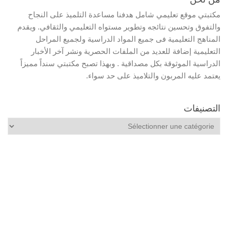
مكتبتي موقع تعليمي شامل هدفنا مساعدة التلميذ على النجاح
والتفوق وتحسين نتائجه وتطوير مستواه التعليمي والثقافي. ويقدم
المناهج التعليمية فى جميع المواد الدراسية ولجميع المراحل
التعليمية إضافة للعديد من الملفات الحصرية ونشر آخر الأخبار
الدراسية الموثوقة بكل مصداقية . وبهذا تصبح مكتبتي سنداً مميزاً
يعتمد عليه المربون والتلاميذ على حد سواء.
التصنيفات
التصنيفات