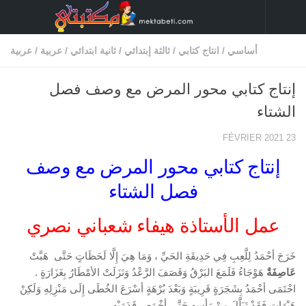
Skip to content
أساسي
/
انتاج كتابي
/
ثالثة إبتدائي
/
ثانية ابتدائي
/
عربية
/
عربية
إنتاج كتابي محور المرض مع وصف فصل
الشتاء
23 FÉVRIER 2021
إنتاج كتابي محور المرض مع وصف
فصل الشتاء
عمل الأستاذة هيفاء شعباني نصري
خَرَجَ أحْمَدُ لِلَّعِبِ فِي حَدِيقَةِ الحَيِّ ، وَمَا هِيَ إِلَّا لَحَظَاتٍ حَتَّى هَبَّتْ
عَاصِفَةٌ
هَوْجَاءُ فَلَمَعَ البَرْقُ وَقَصَفَ الرَّعْدُ وَنَزَلَتْ الأمْطَارُ بِغَزَارَةٍ .
احْتَمَى أحْمَدُ بِشَجَرَةٍ قَرِيبَةٍ وَبَعْدَ بُرْهَةٍ أسْرَعَ الخُطَى إِلَى مَنْزِلِهِ وَلَكِنْ
هَيْهَات فَقَدْ تَبَلَّلَ مِنْ رَأسِهِ حَتَّى أخْمَص قَدَمَيْهِ .