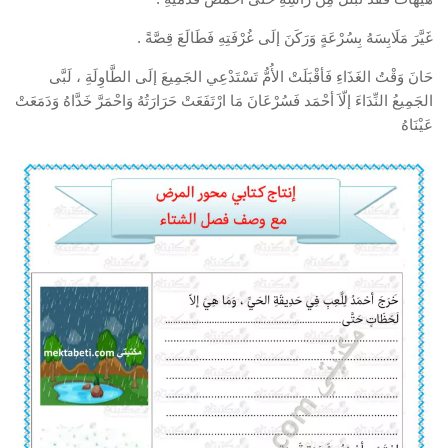
غَيَّرَ مَلَابِسَهُ بِسُرْعَةٍ وَرَكَنَ إلَى غُرْفَتِهِ فَطَالَعَ قِصَّةً .
حَانَ وَقْتُ الغَذَاءِ فَأقْبَلَتْ الأُمُّ تَسْتَدْعِي الجَمِيعَ إلَى الطَّاوِلَةِ ، لَبَّى
الجَمِيعُ النِّدَاءَ إلّاَ أحْمَد فَسُرْعَانَ مَا ارْتَفَعَتْ حَرَارَتُهُ وَاحْمَرَّ خَدَّاهُ وَدَمَعَتْ
عَيْنَاهُ