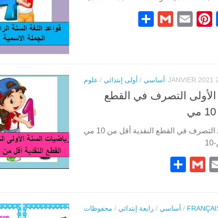
Partager
Gmail
Pinterest
Email
Facebook
Co
L
26 J
أساسي
/
أولى إبتدائي
/
علوم
الأولى التصرف في القطع
رياضيات السنة الأولى التصرف في القطع النقدية أقل من 10 مي
1
Partager
Gmail
Pintere
Email
Face
FRANÇAI
/
أساسي
/
رابعة إبتدائي
/
محفوظات