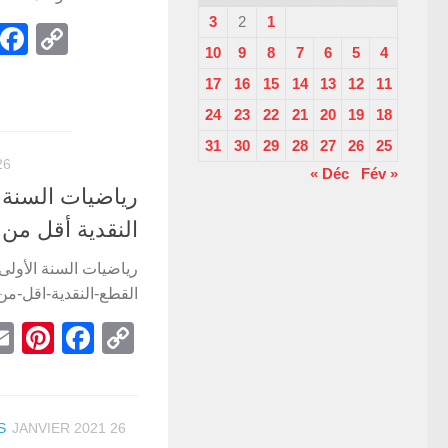
3
2
1
py
10
9
8
7
6
5
4
ink
17
16
15
14
13
12
11
24
23
22
21
20
19
18
31
30
29
28
27
26
25
ANVIER 2021
Fév »
« Déc
رياضيات السنة 
النقدية أقل من 10 مي
القطع-النقدية-اقل-من-0
st
book
Copy
Link
S
26 JANVIER 2021