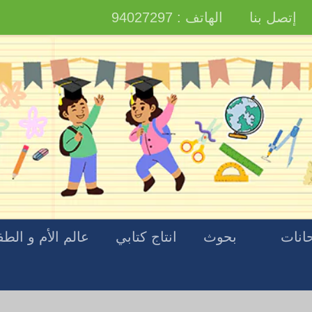
إتصل بنا
الهاتف : 94027297
انات
بحوث
انتاج كتابي
عالم الأم و الط