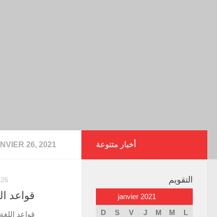
أخبار متنوعة
NVIER 26, 2021
التقويم
26 JANVIER 2021
قواعد ال
janvier 2021
D
S
V
J
M
M
L
قواعد اللغة