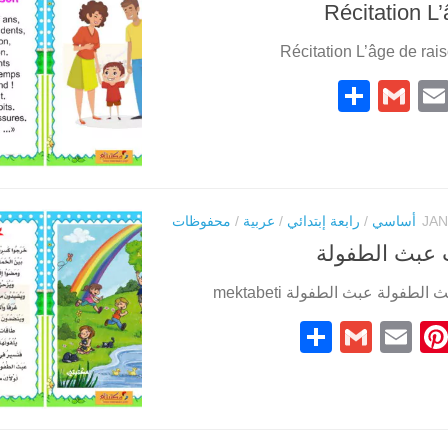
Récitation L
Récitation L’âge de rais
Partager
Gmail
Pinteres
Email
Faceb
أساسي
/
رابعة إبتدائي
/
عربية
/
محفوظات
عبث الطفولة
فولة عبث الطفولة mektabeti
Partager
Gmail
Pinterest
Email
Faceboo
C