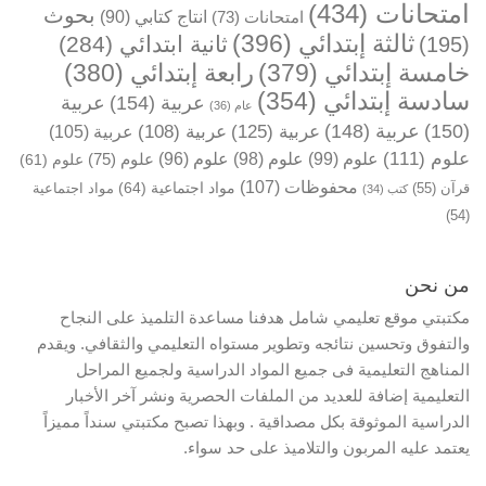
امتحانات
(434)
بحوث
انتاج كتابي
(90)
امتحانات
(73)
ثالثة إبتدائي
(396)
ثانية ابتدائي
(284)
(195)
خامسة إبتدائي
(379)
رابعة إبتدائي
(380)
سادسة إبتدائي
(354)
عربية
(154)
عربية
عام
(36)
(150)
عربية
(148)
عربية
(125)
عربية
(108)
عربية
(105)
علوم
(111)
علوم
(99)
علوم
(98)
علوم
(96)
علوم
(75)
علوم
(61)
محفوظات
(107)
مواد اجتماعية
(64)
قرآن
(55)
مواد اجتماعية
كتب
(34)
(54)
من نحن
مكتبتي موقع تعليمي شامل هدفنا مساعدة التلميذ على النجاح
والتفوق وتحسين نتائجه وتطوير مستواه التعليمي والثقافي. ويقدم
المناهج التعليمية فى جميع المواد الدراسية ولجميع المراحل
التعليمية إضافة للعديد من الملفات الحصرية ونشر آخر الأخبار
الدراسية الموثوقة بكل مصداقية . وبهذا تصبح مكتبتي سنداً مميزاً
يعتمد عليه المربون والتلاميذ على حد سواء.