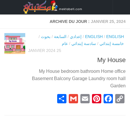
Skip to content
ARCHIVE DU JOUR :
JANVIER 25, 2024
ENGLISH
/
ENGLISH
/
إعدادي
/
السابعة
/
بحوث
/
خامسة إبتدائي
/
سادسة إبتدائي
/
عام
25 JANVIER 2024
My House
My House bedroom bathroom Home office
Basement Balcony Garage Laundry room hall
Garden
Partager
Gmail
Pinterest
Email
Facebook
Copy
Link