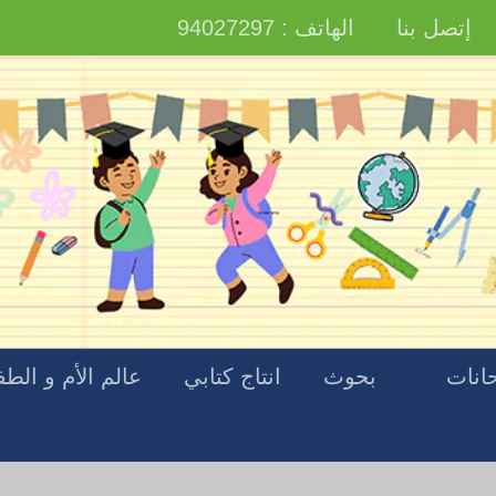
إتصل بنا
الهاتف : 94027297
انات
بحوث
انتاج كتابي
عالم الأم و الط