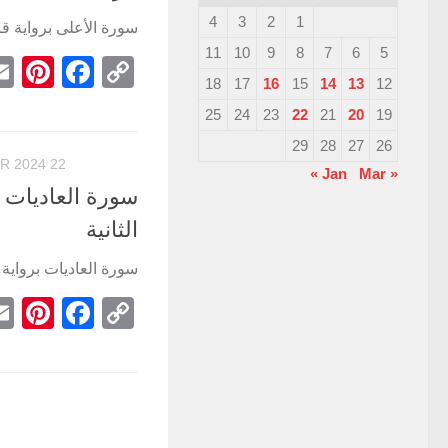
4
3
2
1
سورة الأعلى برواية قال
11
10
9
8
7
6
5
st
book
Copy
18
17
16
15
14
13
12
Link
25
24
23
22
21
20
19
29
28
27
26
22 FÉVRIER 2024
Mar »
« Jan
سورة العاديات ب
الثانية
سورة العاديات برواية ق
st
book
Copy
Link