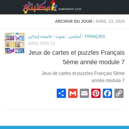
Skip to content
ARCHIVE DU JOUR :
AVRIL 13, 2025
FRANÇAIS
/
أساسي
/
بحوث
/
خامسة إبتدائي
13 AVRIL 2025
Jeux de cartes et puzzles Français
5ème année module 7
Jeux de cartes et puzzles Français 5ème
année module 7
Partager
Gmail
Pinterest
Email
Facebook
Copy
Link