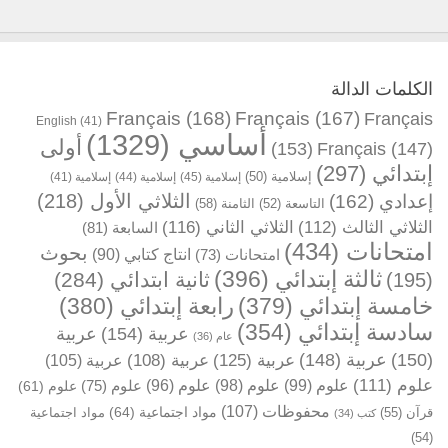
الكلمات الدالة
Français
(168)
Français
(167)
Français
English
(41)
أساسي
(1329)
أولى
(153)
Français
(147)
إبتدائي
(297)
إسلامية
(50)
إسلامية
(45)
إسلامية
(44)
إسلامية
(41)
الثلاثي الأول
(218)
إعدادي
(162)
التاسعة
(52)
الثامنة
(58)
الثلاثي الثالث
(112)
الثلاثي الثاني
(116)
السابعة
(81)
امتحانات
(434)
بحوث
انتاج كتابي
(90)
امتحانات
(73)
ثالثة إبتدائي
(396)
ثانية ابتدائي
(284)
(195)
خامسة إبتدائي
(379)
رابعة إبتدائي
(380)
سادسة إبتدائي
(354)
عربية
(154)
عربية
عام
(36)
(150)
عربية
(148)
عربية
(125)
عربية
(108)
عربية
(105)
علوم
(111)
علوم
(99)
علوم
(98)
علوم
(96)
علوم
(75)
علوم
(61)
محفوظات
(107)
مواد اجتماعية
(64)
قرآن
(55)
مواد اجتماعية
كتب
(34)
(54)