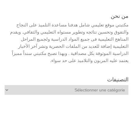
من نحن
مكتبتي موقع تعليمي شامل هدفنا مساعدة التلميذ على النجاح
والتفوق وتحسين نتائجه وتطوير مستواه التعليمي والثقافي. ويقدم
المناهج التعليمية فى جميع المواد الدراسية ولجميع المراحل
التعليمية إضافة للعديد من الملفات الحصرية ونشر آخر الأخبار
الدراسية الموثوقة بكل مصداقية . وبهذا تصبح مكتبتي سنداً مميزاً
يعتمد عليه المربون والتلاميذ على حد سواء.
التصنيفات
التصنيفات