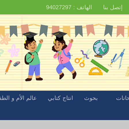
إتصل بنا
الهاتف : 94027297
انات
بحوث
انتاج كتابي
عالم الأم و الط