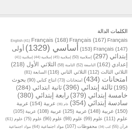
الكلمات الدالة
Français
(168)
Français
(167)
Français
English
(41)
أساسي
(1329)
أولى
(153)
Français
(147)
إبتدائي
(297)
إسلامية
(50)
إسلامية
(45)
إسلامية
(44)
إسلامية
(41)
الثلاثي الأول
(218)
إعدادي
(162)
التاسعة
(52)
الثامنة
(58)
الثلاثي الثالث
(112)
الثلاثي الثاني
(116)
السابعة
(81)
امتحانات
(434)
بحوث
انتاج كتابي
(90)
امتحانات
(73)
ثالثة إبتدائي
(396)
ثانية ابتدائي
(284)
(195)
خامسة إبتدائي
(379)
رابعة إبتدائي
(380)
سادسة إبتدائي
(354)
عربية
(154)
عربية
عام
(36)
(150)
عربية
(148)
عربية
(125)
عربية
(108)
عربية
(105)
علوم
(111)
علوم
(99)
علوم
(98)
علوم
(96)
علوم
(75)
علوم
(61)
محفوظات
(107)
مواد اجتماعية
(64)
قرآن
(55)
مواد اجتماعية
كتب
(34)