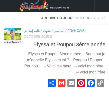
Skip to content
ARCHIVE DU JOUR :
OCTOBRE 2, 2025
FRANÇAIS
/
أساسي
/
بحوث
/
ثالثة إبتدائي
2 OCTOBRE 2025
Elyssa et Poupou 3ème année
Elyssa et Poupou 3ème année – Bounjour je
m’appelle Elyssa et toi ? – Poupou ! Poupou !
Poupou … – Voici ma mère . – Voici mon père .
– Voici mon frère...
Partager
Gmail
Pinterest
Email
Facebook
Copy
Link