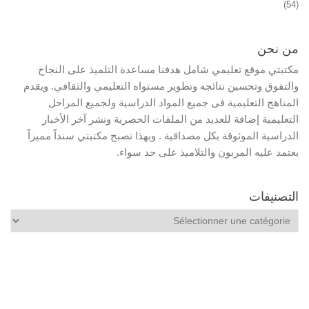
(54)
من نحن
مكتبتي موقع تعليمي شامل هدفنا مساعدة التلميذ على النجاح
والتفوق وتحسين نتائجه وتطوير مستواه التعليمي والثقافي. ويقدم
المناهج التعليمية فى جميع المواد الدراسية ولجميع المراحل
التعليمية إضافة للعديد من الملفات الحصرية ونشر آخر الأخبار
الدراسية الموثوقة بكل مصداقية . وبهذا تصبح مكتبتي سنداً مميزاً
يعتمد عليه المربون والتلاميذ على حد سواء.
التصنيفات
التصنيفات