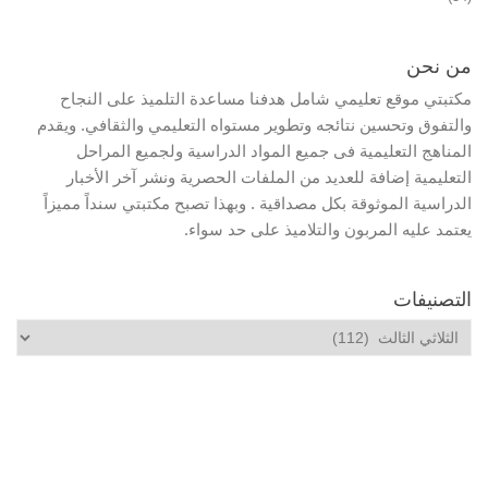
من نحن
مكتبتي موقع تعليمي شامل هدفنا مساعدة التلميذ على النجاح
والتفوق وتحسين نتائجه وتطوير مستواه التعليمي والثقافي. ويقدم
المناهج التعليمية فى جميع المواد الدراسية ولجميع المراحل
التعليمية إضافة للعديد من الملفات الحصرية ونشر آخر الأخبار
الدراسية الموثوقة بكل مصداقية . وبهذا تصبح مكتبتي سنداً مميزاً
يعتمد عليه المربون والتلاميذ على حد سواء.
التصنيفات
التصنيفات