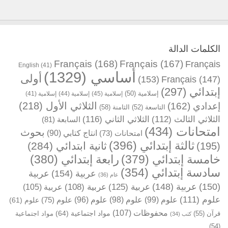
الكلمات الدالة
Français
(168)
Français
(167)
Français
English
(41)
(1329)
أساسي
أولى
(153)
Français
(147)
(297)
إبتدائي
(41)
إسلامية
(44)
إسلامية
(45)
إسلامية
(50)
إسلامية
(218)
الثلاثي الأول
(162)
إعدادي
(58)
الثامنة
(52)
التاسعة
(116)
الثلاثي الثاني
(112)
الثلاثي الثالث
(81)
السابعة
(434)
امتحانات
بحوث
(90)
انتاج كتابي
(73)
امتحانات
(396)
ثالثة إبتدائي
(284)
ثانية ابتدائي
(195)
(380)
رابعة إبتدائي
(379)
خامسة إبتدائي
(354)
سادسة إبتدائي
(154)
عربية
عربية
(36)
عام
(125)
عربية
(148)
عربية
(150)
(105)
عربية
(108)
عربية
(98)
علوم
(99)
علوم
(111)
علوم
(96)
علوم
(75)
علوم
(61)
علوم
(107)
محفوظات
(64)
مواد اجتماعية
مواد اجتماعية
(55)
قرآن
(34)
كتب
(54)