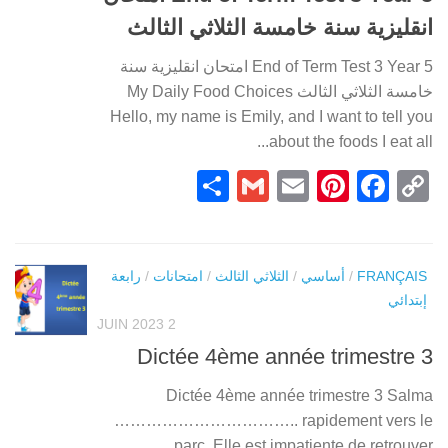
انقليزية سنة خامسة الثلاثي الثالث
End of Term Test 3 Year 5 امتحان انقليزية سنة
خامسة الثلاثي الثالث My Daily Food Choices
Hello, my name is Emily, and I want to tell you
about the foods I eat all...
Partager
Gmail
Pinterest
Email
Facebook
Copy
Link
رابعة
/
امتحانات
/
الثلاثي الثالث
/
أساسي
/
FRANÇAIS
إبتدائي
2 JUIN 2023
Dictée 4ème année trimestre 3
Dictée 4ème année trimestre 3 Salma
…………………………….. rapidement vers le
parc. Elle est impatiente de retrouver