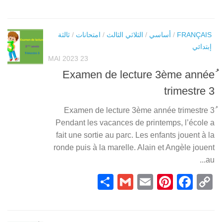
Link
ثالثة
/
امتحانات
/
الثلاثي الثالث
/
أساسي
/
FRANÇAIS
إبتدائي
23 MAI 2023
ُExamen de lecture 3ème année
trimestre 3
ُExamen de lecture 3ème année trimestre 3
Pendant les vacances de printemps, l’école a
fait une sortie au parc. Les enfants jouent à la
ronde puis à la marelle. Alain et Angèle jouent
au...
Partager
Gmail
Pinterest
Email
Facebook
Copy
Link