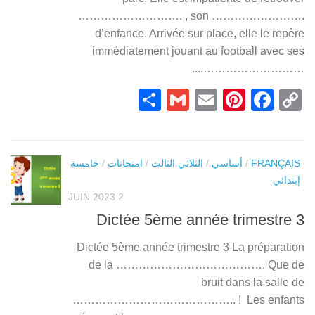
………………………. , son …………………….
d’enfance. Arrivée sur place, elle le repère
immédiatement jouant au football avec ses
………………………....
Partager
Gmail
Pinterest
Email
Facebook
Copy
Link
خامسة
/
امتحانات
/
الثلاثي الثالث
/
أساسي
/
FRANÇAIS
إبتدائي
2 JUIN 2023
Dictée 5ème année trimestre 3
Dictée 5ème année trimestre 3 La préparation
de la …………………………………. Que de
bruit dans la salle de
…………………………………….. ! Les enfants