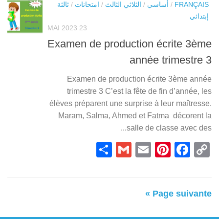
ثالثة
/
امتحانات
/
الثلاثي الثالث
/
أساسي
/
FRANÇAIS
إبتدائي
23 MAI 2023
Examen de production écrite 3ème
année trimestre 3
Examen de production écrite 3ème année
trimestre 3 C’est la fête de fin d’année, les
élèves préparent une surprise à leur maîtresse.
Maram, Salma, Ahmed et Fatma décorent la
salle de classe avec des...
Partager
Gmail
Pinterest
Email
Facebook
Copy
Link
Page suivante »