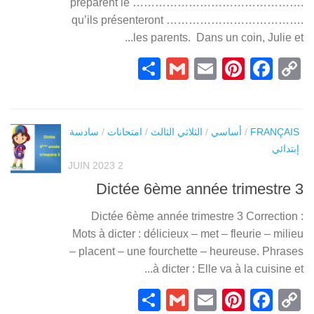
préparent le ……………………………………….
qu’ils présenteront ……………………………….
les parents. Dans un coin, Julie et...
Partager
Gmail
Pinterest
Email
Facebook
Copy
Link
سادسة
/
امتحانات
/
الثلاثي الثالث
/
أساسي
/
FRANÇAIS
إبتدائي
2 JUIN 2023
Dictée 6ème année trimestre 3
Dictée 6ème année trimestre 3 Correction :
Mots à dicter : délicieux – met – fleurie – milieu
– placent – une fourchette – heureuse. Phrases
à dicter : Elle va à la cuisine et...
Partager
Gmail
Pinterest
Email
Facebook
Copy