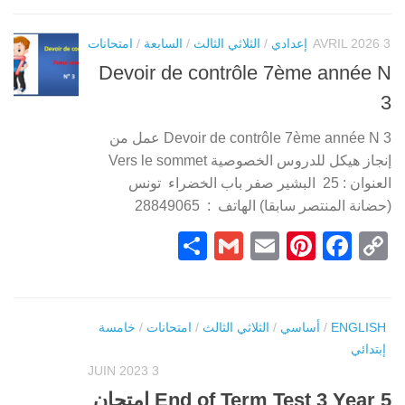
امتحانات
/
السابعة
/
الثلاثي الثالث
/
إعدادي
3 AVRIL 2026
Devoir de contrôle 7ème année N
3
Devoir de contrôle 7ème année N 3 عمل من
إنجاز هيكل للدروس الخصوصية Vers le sommet
العنوان : 25 البشير صفر باب الخضراء تونس
(حضانة المنتصر سابقا) الهاتف : 28849065
Partager
Gmail
Pinterest
Email
Facebook
Copy
Link
خامسة
/
امتحانات
/
الثلاثي الثالث
/
أساسي
/
ENGLISH
إبتدائي
3 JUIN 2023
End of Term Test 3 Year 5 امتحان