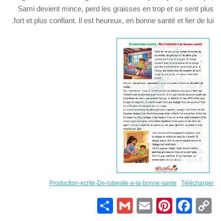
Sami devient mince, perd les graisses en trop et se sent plus
fort et plus confiant. Il est heureux, en bonne santé et fier de lui.
Production-ecrite-De-lobesite-a-la-bonne-sante
Télécharger
Partager
Gmail
Pinterest
Email
Facebook
Copy