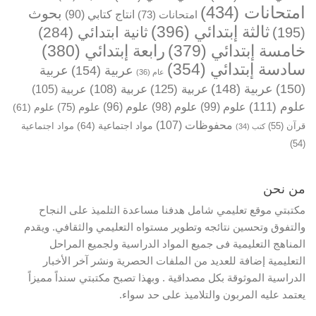
(434)
امتحانات
بحوث
(90)
انتاج كتابي
(73)
امتحانات
(396)
ثالثة إبتدائي
(284)
ثانية ابتدائي
(195)
(380)
رابعة إبتدائي
(379)
خامسة إبتدائي
(354)
سادسة إبتدائي
(154)
عربية
عربية
(36)
عام
(125)
عربية
(148)
عربية
(150)
(105)
عربية
(108)
عربية
(98)
علوم
(99)
علوم
(111)
علوم
(96)
علوم
(75)
علوم
(61)
علوم
(107)
محفوظات
(64)
مواد اجتماعية
مواد اجتماعية
(55)
قرآن
(34)
كتب
(54)
من نحن
مكتبتي موقع تعليمي شامل هدفنا مساعدة التلميذ على النجاح
والتفوق وتحسين نتائجه وتطوير مستواه التعليمي والثقافي. ويقدم
المناهج التعليمية فى جميع المواد الدراسية ولجميع المراحل
التعليمية إضافة للعديد من الملفات الحصرية ونشر آخر الأخبار
الدراسية الموثوقة بكل مصداقية . وبهذا تصبح مكتبتي سنداً مميزاً
يعتمد عليه المربون والتلاميذ على حد سواء.