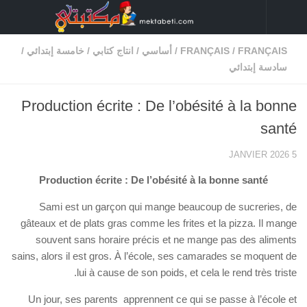
Skip to content
/
خامسة إبتدائي
/
انتاج كتابي
/
أساسي
/
FRANÇAIS
/
FRANÇAIS
سادسة إبتدائي
Production écrite : De l’obésité à la bonne
santé
5 JANVIER 2026
Production écrite : De l’obésité à la bonne santé
Sami est un garçon qui mange beaucoup de sucreries, de
gâteaux et de plats gras comme les frites et la pizza. Il mange
souvent sans horaire précis et ne mange pas des aliments
sains, alors il est gros. À l’école, ses camarades se moquent de
lui à cause de son poids, et cela le rend très triste.
Un jour, ses parents apprennent ce qui se passe à l’école et